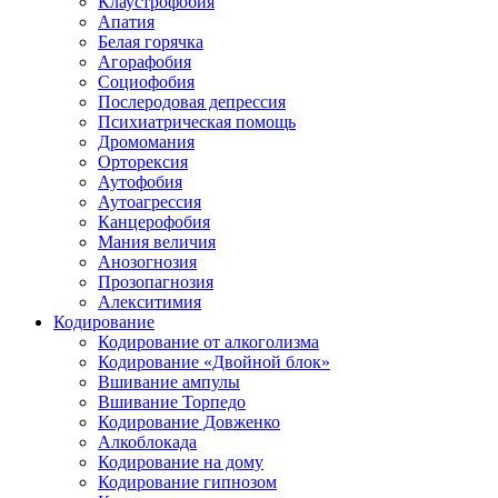
Клаустрофобия
Апатия
Белая горячка
Агорафобия
Социофобия
Послеродовая депрессия
Психиатрическая помощь
Дромомания
Орторексия
Аутофобия
Аутоагрессия
Канцерофобия
Мания величия
Анозогнозия
Прозопагнозия
Алекситимия
Кодирование
Кодирование от алкоголизма
Кодирование «Двойной блок»
Вшивание ампулы
Вшивание Торпедо
Кодирование Довженко
Алкоблокада
Кодирование на дому
Кодирование гипнозом