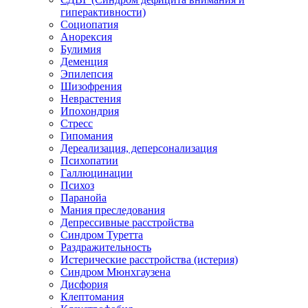
гиперактивности)
Социопатия
Анорексия
Булимия
Деменция
Эпилепсия
Шизофрения
Неврастения
Ипохондрия
Стресс
Гипомания
Дереализация, деперсонализация
Психопатии
Галлюцинации
Психоз
Паранойа
Мания преследования
Депрессивные расстройства
Синдром Туретта
Раздражительность
Истерические расстройства (истерия)
Синдром Мюнхгаузена
Дисфория
Клептомания