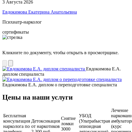
3 Августа 2026
Евдокимова Екатерина Анатольевна
Психиатр-нарколог
сертификаты
Кликните по документу, чтобы открыть в просмотрщике.
Евдокимова Е.А.
диплом специалиста
Евдокимова Е.А. диплом о переподготовке специалиста
Цены на наши услуги
Лечение
Бесплатная
УБОД
наркоман
Снятие
консультация
Детоксикация
(Ультрабыстрая
амбулатор
ломки
нарколога по
от наркотиков
опиоидная
(курс
3000
телефону
2 300 руб.
детоксикация)
посещени