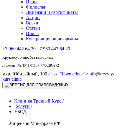
Цены
Филиалы
Лицензии и сертификаты
Акции
Врачи
Статьи
Поиск
Контролирующие органы
+7 960 442 64 20
+7 960 442 64 20
Круглосуточно, без выходных
Лицензия № Л041-01137-77/00293272
мкр. Юбилейный, 100
class="i i-envelope">
info@trezviy-
kurs.clinic
Клиника Трезвый Курс
/
Услуги
/
УБОД
Лицензия Минздрава РФ