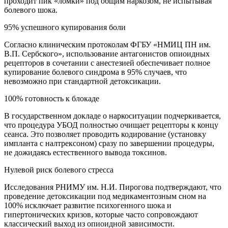
проходит пик «ломки» под общим наркозом, не испытывая
болевого шока.
95% успешного купирования боли
Согласно клиническим протоколам ФГБУ «НМИЦ ПН им.
В.П. Сербского», использование антагонистов опиоидных
рецепторов в сочетании с анестезией обеспечивает полное
купирование болевого синдрома в 95% случаев, что
невозможно при стандартной детоксикации.
100% готовность к блокаде
В государственном докладе о наркоситуации подчеркивается,
что процедура УБОД полностью очищает рецепторы к концу
сеанса. Это позволяет проводить кодирование (установку
импланта с налтрексоном) сразу по завершении процедуры,
не дожидаясь естественного вывода токсинов.
Нулевой риск болевого стресса
Исследования РНИМУ им. Н.И. Пирогова подтверждают, что
проведение детоксикации под медикаментозным сном на
100% исключает развитие психогенного шока и
гипертонических кризов, которые часто сопровождают
классический выход из опиоидной зависимости.