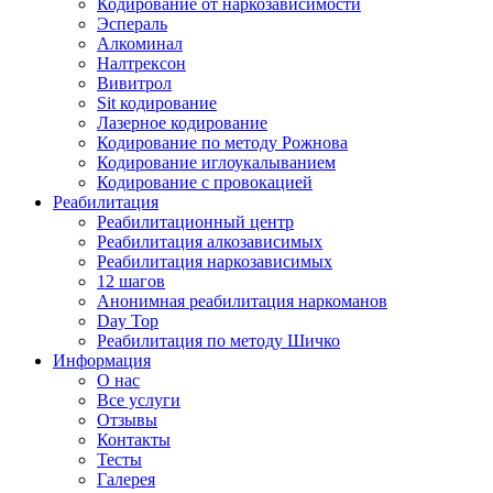
Кодирование от наркозависимости
Эспераль
Алкоминал
Налтрексон
Вивитрол
Sit кодирование
Лазерное кодирование
Кодирование по методу Рожнова
Кодирование иглоукалыванием
Кодирование с провокацией
Реабилитация
Реабилитационный центр
Реабилитация алкозависимых
Реабилитация наркозависимых
12 шагов
Анонимная реабилитация наркоманов
Day Top
Реабилитация по методу Шичко
Информация
О нас
Все услуги
Отзывы
Контакты
Тесты
Галерея