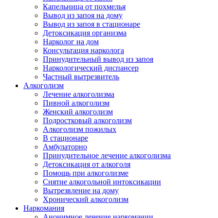
Капельница от похмелья
Вывод из запоя на дому
Вывод из запоя в стационаре
Детоксикация организма
Нарколог на дом
Консультация нарколога
Принудительный вывод из запоя
Наркологический диспансер
Частный вытрезвитель
Алкоголизм
Лечение алкоголизма
Пивной алкоголизм
Женский алкоголизм
Подростковый алкоголизм
Алкоголизм пожилых
В стационаре
Амбулаторно
Принудительное лечение алкоголизма
Детоксикация от алкоголя
Помощь при алкоголизме
Снятие алкогольной интоксикации
Вытрезвление на дому
Хронический алкоголизм
Наркомания
Анонимное лечение наркомании